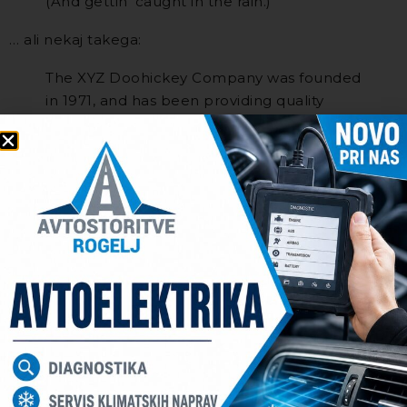
(And gettin’ caught in the rain.)
… ali nekaj takega:
The XYZ Doohickey Company was founded
in 1971, and has been providing quality
doohickeys to the public ever since.
Located in Gotham City, XYZ employs over
2,000 people and does all kinds of
awesome things for the Gotham
community.
Kot nov uporabnik WordPressa bi morali obiskati
vašo
nadzorno ploščo
za izbris te strani in ustvaritev
novih strani za vašo vsebino. Zabavajte se!