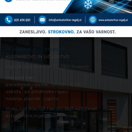
Obiščite nas
PE KAMNIK POD KRIMOM
KLEPARSTVO IN LIČARSTVO
Kamnik pod Krimom 7C, 1352 Preserje
Delovni čas:
ponedeljek – petek : 07.00 – 15.00
sobota : po predhodni najavi
nedelja, prazniki : zaprto
Mobi:
041 906 129
Fax:
01/ 3631-423
Email:
avtostoritve.rogelj@siol.net
PE KAMNIK POD KRIMOM