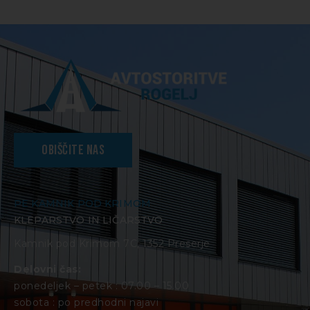
Obiščite nas
PE KAMNIK POD KRIMOM
KLEPARSTVO IN LIČARSTVO
Kamnik pod Krimom 7C, 1352 Preserje
Delovni čas:
ponedeljek – petek : 07.00 – 15.00
sobota : po predhodni najavi