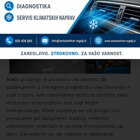
Naše podjetje je ponosno na dejstvo, da
sodelujemo z mnogimi podjetji po vsej Sloveniji in
tudi v tujini, kjer opravljamo različne storitve tako
motorjev, avtomobilov kot tudi težke
mehanizacije. Naše podjetje se od drugih loči
predvsem po dolgoletni tradiciji, neštetih
zadovoljnih strankah in seveda motiviranosti za
delo. Zavedamo se, da udobje in delovanje