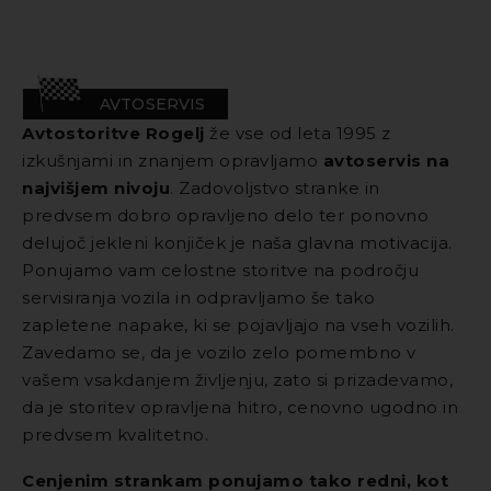
AVTOSERVIS
Avtostoritve Rogelj
že vse od leta 1995 z
izkušnjami in znanjem opravljamo
avtoservis na
najvišjem nivoju
. Zadovoljstvo stranke in
predvsem dobro opravljeno delo ter ponovno
delujoč jekleni konjiček je naša glavna motivacija.
Ponujamo vam celostne storitve na področju
servisiranja vozila in odpravljamo še tako
zapletene napake, ki se pojavljajo na vseh vozilih.
Zavedamo se, da je vozilo zelo pomembno v
vašem vsakdanjem življenju, zato si prizadevamo,
da je storitev opravljena hitro, cenovno ugodno in
predvsem kvalitetno.
Cenjenim strankam ponujamo tako redni, kot