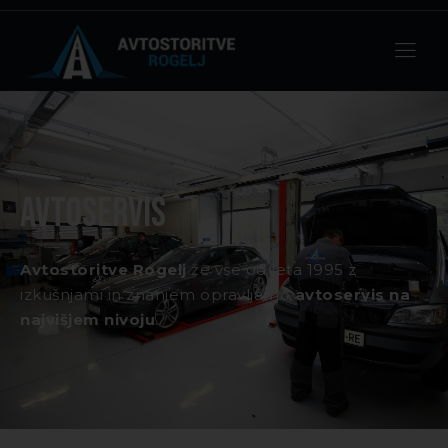
Avtoservis
Avtostoritve Rogelj
že vse od leta 1995 z
izkušnjami in znanjem opravljamo
avtoservis na
najvišjem nivoju
.