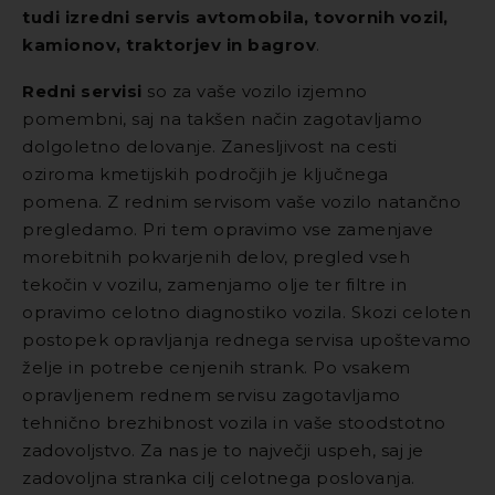
tudi izredni servis avtomobila, tovornih vozil,
kamionov, traktorjev in bagrov
.
Redni servisi
so za vaše vozilo izjemno
pomembni, saj na takšen način zagotavljamo
dolgoletno delovanje. Zanesljivost na cesti
oziroma kmetijskih področjih je ključnega
pomena. Z rednim servisom vaše vozilo natančno
pregledamo. Pri tem opravimo vse zamenjave
morebitnih pokvarjenih delov, pregled vseh
tekočin v vozilu, zamenjamo olje ter filtre in
opravimo celotno diagnostiko vozila. Skozi celoten
postopek opravljanja rednega servisa upoštevamo
želje in potrebe cenjenih strank. Po vsakem
opravljenem rednem servisu zagotavljamo
tehnično brezhibnost vozila in vaše stoodstotno
zadovoljstvo. Za nas je to največji uspeh, saj je
zadovoljna stranka cilj celotnega poslovanja.