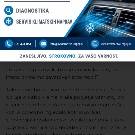
zavarovanja, zato imamo sklenjene pogodbene
servise za zavarovalnice:
– Triglav
– Sava
– Generali
– Grawe
– Allianz
– Groupama
Le zakaj bi plačevali stroške popravila toče, če
imate primerno zavarovan avtomobil?
Tako se ne boste nikoli več obremenjevali, če vas
bo ujelo slabo vreme. Naše podjetje vam stoji ob
strani in zagotavlja, da bo kljub poškodbam vaše
vozilo ponovno izgledalo kot novo. Naši
strokovnjaki bodo nadvse kvalitetno opravili tako
popravilo kot ličarsko dodelavo. Izkušnje in znanje
je naša prednost, v kar vas bomo gotovo