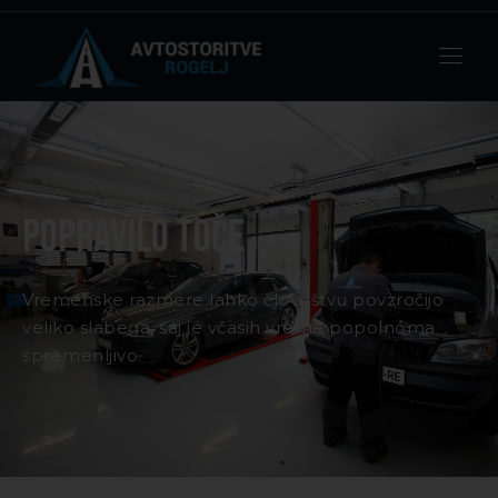
Popravilo toče
Vremenske razmere lahko človeštvu povzročijo
veliko slabega, saj je včasih vreme popolnoma
spremenljivo.