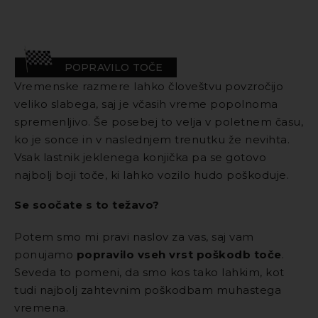
POPRAVILO TOČE
Vremenske razmere lahko človeštvu povzročijo
veliko slabega, saj je včasih vreme popolnoma
spremenljivo. Še posebej to velja v poletnem času,
ko je sonce in v naslednjem trenutku že nevihta.
Vsak lastnik jeklenega konjička pa se gotovo
najbolj boji toče, ki lahko vozilo hudo poškoduje.
Se soočate s to težavo?
Potem smo mi pravi naslov za vas, saj vam
ponujamo
popravilo vseh vrst poškodb toče
.
Seveda to pomeni, da smo kos tako lahkim, kot
tudi najbolj zahtevnim poškodbam muhastega
vremena.