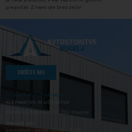
prepričali. Z nami ste brez skrbi!
Obiščite nas
PE KAMNIK POD KRIMOM
KLEPARSTVO IN LIČARSTVO
Kamnik pod Krimom 7C, 1352 Preserje
Delovni čas:
ponedeljek – petek : 07.00 – 15.00