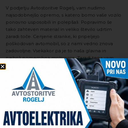
V podjetju Avtostoritve Rogelj, vam nudimo
najsodobnejšo opremo, s katero bomo vaše vozilo
ponovno usposobili in polepšali. Popravimo še
tako zahteven material in veliko število udrtim
zaradi toče. Cenjene stranke, ki pripeljejo
poškodovan avtomobil, so z nami vedno znova
zadovoljne. Vsekakor pa je to naša glavna in
najbolj pomembna motivacija. Zaradi tega vam
nudimo naše strokovnjake na tem področju, ki
bodo škodo popravili tako, kot da se ni prav nič
zgodilo.
Vsako najmanjšo udrtino ter poškodbo na
karoseriji izvlečemo s pomočjo spoterja
.
Kasneje sledi
profesionalna ličarska dodelava
in
vaše vozilo bo ponovno zasijalo kot novo.
Pri tem se zavedamo, da je toča velikokrat del